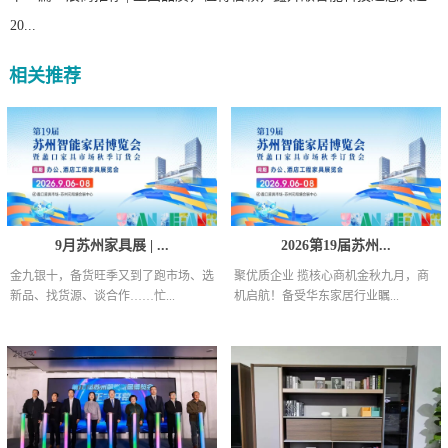
20...
相关推荐
9月苏州家具展 | ...
2026第19届苏州...
金九银十，备货旺季又到了跑市场、选
聚优质企业 揽核心商机金秋九月，商
新品、找货源、谈合作……忙...
机启航！备受华东家居行业瞩...