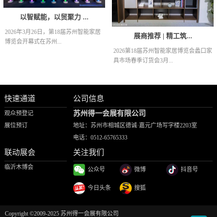
以智赋能，以贸聚力 ...
2026年3月26日，第18届苏州智能家居
展商推荐 | 精工筑...
博览会开幕式在苏州...
2026第18届苏州智能家居博览会蠡口家
具市场春季订货会3月...
快速通道
公司信息
苏州得一会展有限公司
观众预登记
展位预订
地址：苏州市相城区德诚·嘉元广场写字楼2203室
电话：
0512-65765333
联动展会
关注我们
临沂木博会
公众号
微博
抖音号
今日头条
搜狐
Copyright ©2009-2025 苏州得一会展有限公司