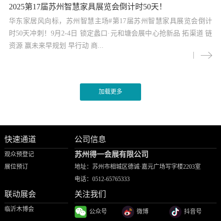
2025第17届苏州智慧家具展览会倒计时50天！
华东家居风向标，苏州智慧主场#第17届苏州智慧家具展览会倒计
时50天冲刺！9月2-4日 锁定蠡口·元和塘会展中心抢新品 拓渠道 链
资源 赢未来早规划 早行动 商...
快速通道
公司信息
苏州得一会展有限公司
观众预登记
展位预订
地址：苏州市相城区德诚·嘉元广场写字楼2203室
电话：
0512-65765333
联动展会
关注我们
临沂木博会
公众号
微博
抖音号