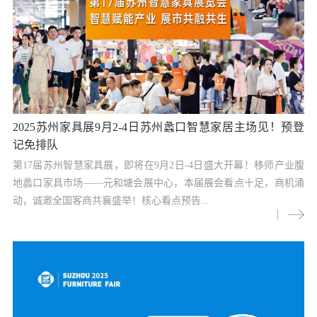
2025苏州家具展9月2-4日苏州蠡口智慧家居主场见！预登
记免排队
第17届苏州智慧家具展，即将在9月2日-4日盛大开幕！移师产业腹
地蠡口家具市场——元和塘会展中心，本届展会看点十足，商机涌
动，诚邀全国客商共襄盛举！核心看点预告...