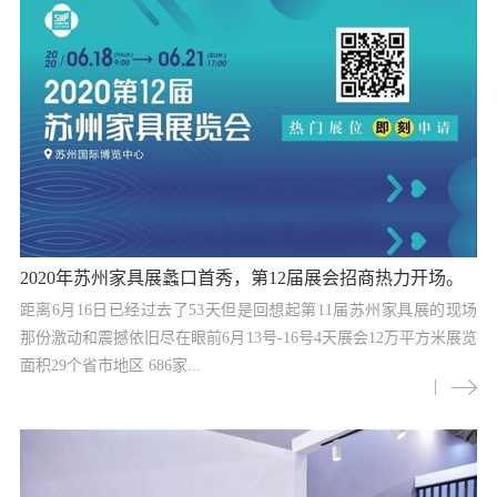
2020年苏州家具展蠡口首秀，第12届展会招商热力开场。
距离6月16日已经过去了53天但是回想起第11届苏州家具展的现场
那份激动和震撼依旧尽在眼前6月13号-16号4天展会12万平方米展览
面积29个省市地区 686家...