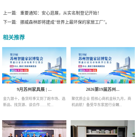
上一篇:
重要通知：安心逛展，从实名制登记开始！
下一篇:
挪威森林即将建成“世界上最环保的家居工厂”。
相关推荐
9月苏州家具展 | ...
2026第19届苏州...
金九银十，备货旺季又到了跑市场、选
聚优质企业 揽核心商机金秋九月，商
新品、找货源、谈合作……忙...
机启航！备受华东家居行业瞩...