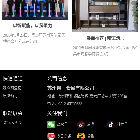
以智赋能，以贸聚力 ...
2026年3月26日，第18届苏州智能家居
展商推荐 | 精工筑...
博览会开幕式在苏州...
2026第18届苏州智能家居博览会蠡口家
具市场春季订货会3月...
快速通道
公司信息
苏州得一会展有限公司
观众预登记
展位预订
地址：苏州市相城区德诚·嘉元广场写字楼2203室
电话：
0512-65765333
联动展会
关注我们
临沂木博会
公众号
微博
抖音号
今日头条
搜狐