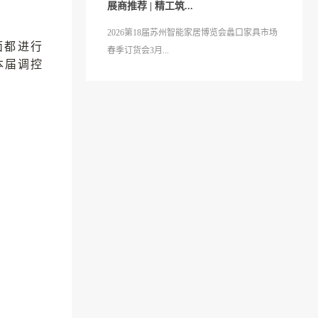
展商推荐 | 精工筑...
2026第18届苏州智能家居博览会蠡口家具市场
面都进行
春季订货会3月...
本届调控