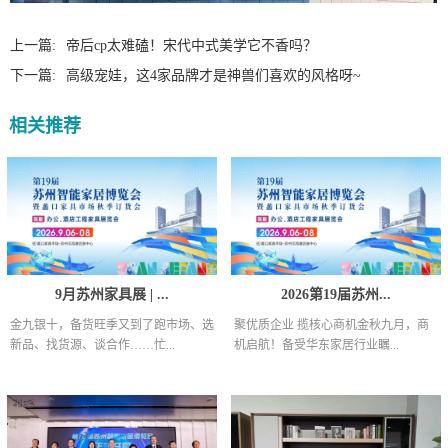
上一篇:
帝后cp太难磕！宋代中式美学它不香吗？
下一篇:
高级宠娃，这4家品牌才是神兽们喜欢的风格呀~
相关推荐
9月苏州家具展 | ...
2026第19届苏州...
金九银十，备货旺季又到了跑市场、选
聚优质企业 揽核心商机金秋九月，商
新品、找货源、谈合作……忙...
机启航！备受华东家居行业瞩...