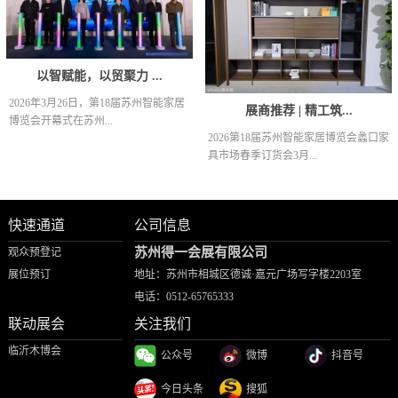
以智赋能，以贸聚力 ...
2026年3月26日，第18届苏州智能家居
展商推荐 | 精工筑...
博览会开幕式在苏州...
2026第18届苏州智能家居博览会蠡口家
具市场春季订货会3月...
快速通道
公司信息
苏州得一会展有限公司
观众预登记
展位预订
地址：苏州市相城区德诚·嘉元广场写字楼2203室
电话：
0512-65765333
联动展会
关注我们
临沂木博会
公众号
微博
抖音号
今日头条
搜狐