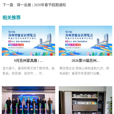
下一篇:
得一会展 | 2020年春节假期通知
相关推荐
9月苏州家具展 | ...
2026第19届苏州...
金九银十，备货旺季又到了跑市场、选
聚优质企业 揽核心商机金秋九月，商
新品、找货源、谈合作……忙...
机启航！备受华东家居行业瞩...