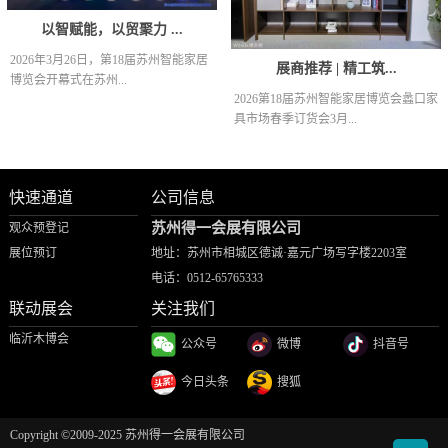
以智赋能，以贸聚力 ...
2026年3月26日，第18届苏州智能家居
展商推荐 | 精工筑...
博览会开幕式在苏州...
2026第18届苏州智能家居博览会蠡口家
具市场春季订货会3月...
快速通道
公司信息
苏州得一会展有限公司
观众预登记
展位预订
地址：苏州市相城区德诚·嘉元广场写字楼2203室
电话：
0512-65765333
联动展会
关注我们
临沂木博会
公众号
微博
抖音号
今日头条
搜狐
Copyright ©2009-2025 苏州得一会展有限公司