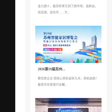
金九银十，备货旺季又到了跑市场、选新品、
找货源、谈合作……忙...
2026第19届苏州...
聚优质企业 揽核心商机金秋九月，商机启航！
备受华东家居行业瞩...