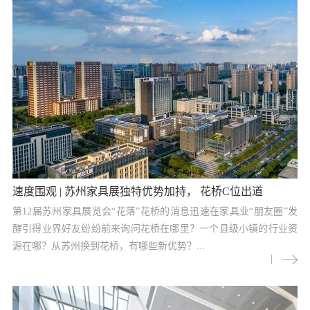
速度围观 | 苏州家具展独特优势加持， 花桥C位出道
第12届苏州家具展览会“花落”花桥的消息迅速在家具业“朋友圈”发
酵引得业界好友纷纷前来询问花桥在哪里？一个县级小镇的行业资
源在哪？从苏州换到花桥，有哪些新优势？...