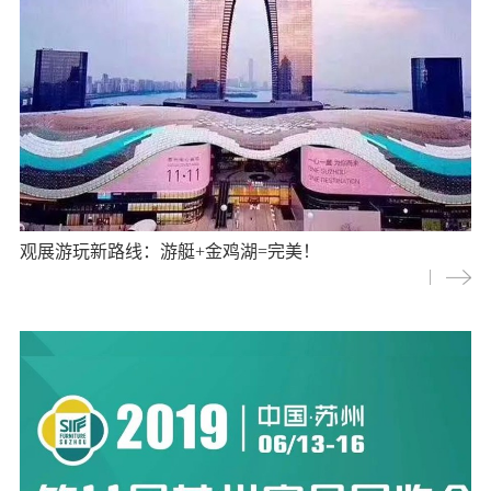
观展游玩新路线：游艇+金鸡湖=完美！