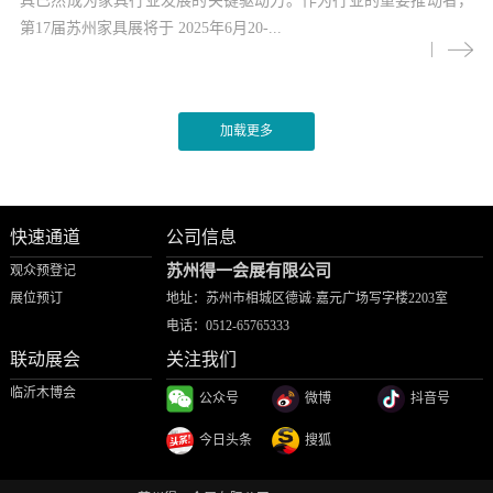
具已然成为家具行业发展的关键驱动力。作为行业的重要推动者，
第17届苏州家具展将于 2025年6月20-...
快速通道
公司信息
苏州得一会展有限公司
观众预登记
展位预订
地址：苏州市相城区德诚·嘉元广场写字楼2203室
电话：
0512-65765333
联动展会
关注我们
临沂木博会
公众号
微博
抖音号
今日头条
搜狐